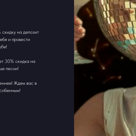
 скидку на депозит
ебя и провести
убе!
ует 30% скидка на
ые песни!
еннее! Ждем вас в
особенным!