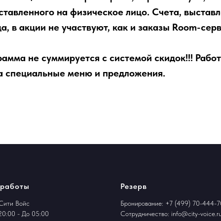
ставленного на физическое лицо. Счета, выстав
а, в акции не участвуют, как и заказы Room-сер
амма не суммируется с системой скидок!!! Работ
на специальные меню и предложения.
 работы
Резерв
Сити Войс
Бронирование:
+7 (499) 70-444-7
20:00 - До 05:00
Сотрудничество:
info@city-voice.r