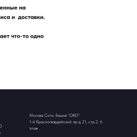
ленные на
виса и доставки.
ает что-то одно
Москва Сити, башня “ОКО”
1-й Красногвардейский пр-д 21, стр.2, 6
0
этаж
u