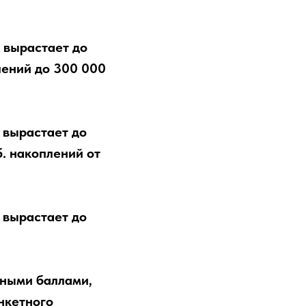
 вырастает до
лений до 300 000
 вырастает до
. накоплений от
 вырастает до
сными баллами,
анкетного